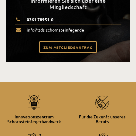
Informieren Sie sich über eine
Mitgliedschaft
0361 78951-0
info@zds-schornsteinfeger.de
ZUM MITGLIEDSANTRAG
Innovationszentrum
Für die Zukunft unseres
Schornsteinfegerhandwerk
Berufs