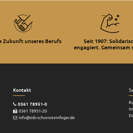
ie Zukunft unseres Berufs
Seit 1907: Solidaris
engagiert. Gemeinsam s
Kontakt
S
K
0361 78951-0
I
0361 78951-20
D
info@zds-schornsteinfeger.de