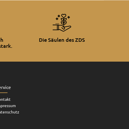
ch
Die Säulen des ZDS
tark.
ervice
ontakt
mpressum
atenschutz