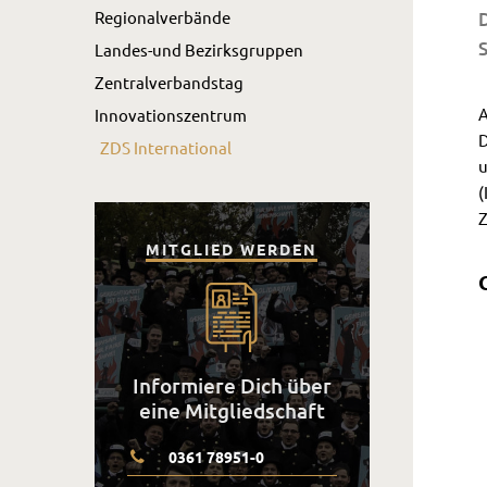
Regionalverbände
D
Landes-und Bezirksgruppen
Zentralverbandstag
A
Innovationszentrum
D
ZDS International
u
(
Z
MITGLIED WERDEN
Informiere Dich über
eine Mitgliedschaft
0361 78951-0