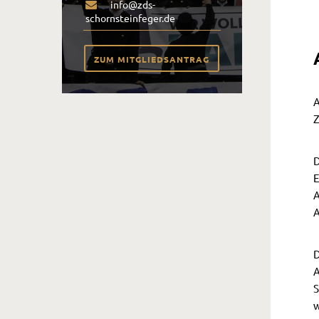
info@zds-
schornsteinfeger.de
ZUM MITGLIEDSANTRAG
A
Z
D
E
A
A
D
A
S
w