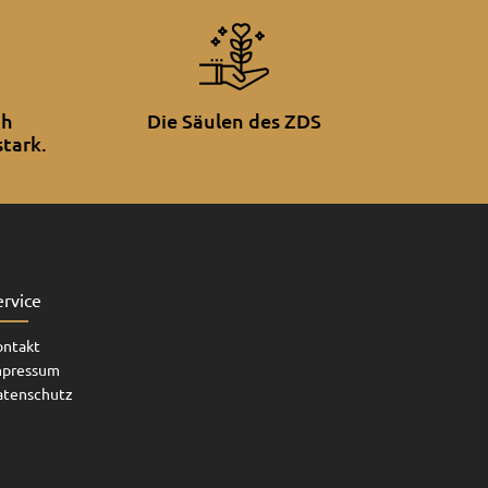
ch
Die Säulen des ZDS
tark.
ervice
ontakt
mpressum
atenschutz