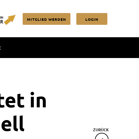
MITGLIED WERDEN
LOGIN
E
tet in
ell
ZURÜCK