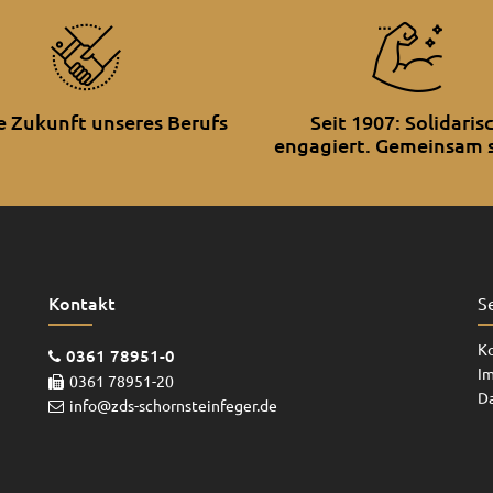
ie Zukunft unseres Berufs
Seit 1907: Solidaris
engagiert. Gemeinsam s
Kontakt
S
K
0361 78951-0
I
0361 78951-20
D
info@zds-schornsteinfeger.de