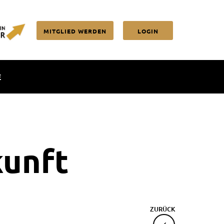
MITGLIED WERDEN
LOGIN
E
unft
ZURÜCK