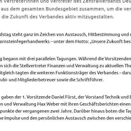
n Vertreterinnen und Vertreter des Zentralverbands De
) aus dem gesamten Bundesgebiet zusammen, um die ve
d die Zukunft des Verbandes aktiv mitzugestalten.
ndstag steht ganz im Zeichen von Austausch, Mitbestimmung un
ornsteinfegerhandwerks – unter dem Motto: „Unsere Zukunft bes
g begann mit drei parallelen Tagungen. Während die Vorsitzende
sich die Stellvertreter Finanzen und Verwaltung zu aktuellen Th
tgleich tagten die weiteren Funktionsträger des Verbandes – darun
ubi- und Mitgliederbetreuer sowie die Schriftführer.
n gaben der 1. Vorsitzende Daniel Fürst, der Vorstand Technik un
en und Verwaltung Max Weber mit ihren Geschäftsberichten einen 
unkte der vergangenen zwei Jahre. Darüber hinaus boten die Ta
eue Impulse und den persönlichen Austausch zwischen den versch