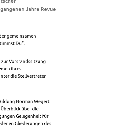
utscher
rgangenen Jahre Revue
d der gemeinsamen
timmst Du“.
n zur Vorstandssitzung
emen ihres
ter die Stellvertreter
d Bildung Norman Wegert
Überblick über die
gungen Gelegenheit für
iedenen Gliederungen des