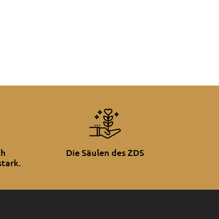
ch
Die Säulen des ZDS
tark.