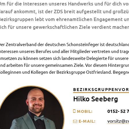
m für die Interessen unseres Handwerks und für dich vo
arauf ankommt, ist der ZDS breit aufgestellt und großzü
Bezirksgruppen lebt vom ehrenamtlichen Engagement uns
ich für unsere gewerkschaftlichen Ziele verdient mache
er Zentralverband der deutschen Schonsteinfeger ist deutschland
nteressen unseres Berufes und aller Mitglieder vertreten und tr
msetzen zu können setzen sich landesweite Delegierte für unser
nd arbeiten für unsere gemeinsamen Ziele. Vor diesem Hintergru
olleginnen und Kollegen der Bezirksgruppe Ostfriesland. Begeg
BEZIRKSGRUPPENVOR
Hilko Seeberg
‭0152- 52 7
MOBIL:
vorsitz@zd
E-MAIL: