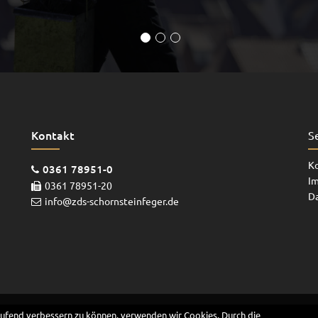
Kontakt
S
K
0361 78951-0
I
0361 78951-20
D
info@zds-schornsteinfeger.de
aufend verbessern zu können, verwenden wir Cookies. Durch die