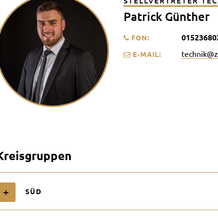
STELLVERTRETER TEC
Patrick Günther
01523680
FON:
technik@zd
E-MAIL:
Kreisgruppen
SÜD