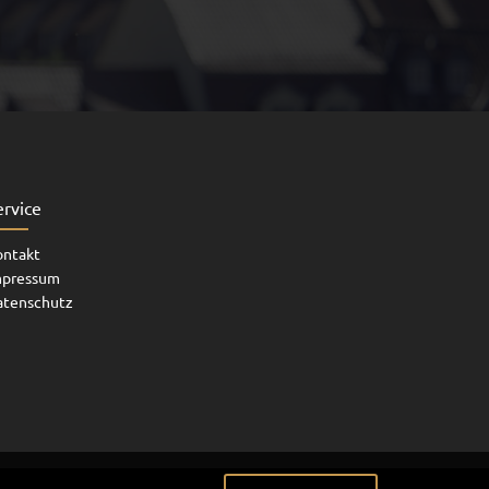
ervice
ontakt
mpressum
atenschutz